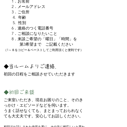
1．お名前
2．メールアドレス
3．ご住所
4. 年齢
5. 性別
6．連絡のつく電話番号
7．ご相談になりたいこと
8．来談ご希望の「曜日」「時間」を
第3希望まで ご記載ください
（1～８をコピー＆ペーストしてご利用頂くと便利です）
◆
当ルームよりご連絡
、
初回の日程をご相談させていただきます
◆
初回ご来談
ご来室いただき、現在お困りのこと、そのき
っかけ・エピソードなどを伺います。
うまく話せなくても、まとまっておられなく
ても大丈夫です。安心してお話しください。
初回でお話しされた内容を基に、その方に相応しいと思わ