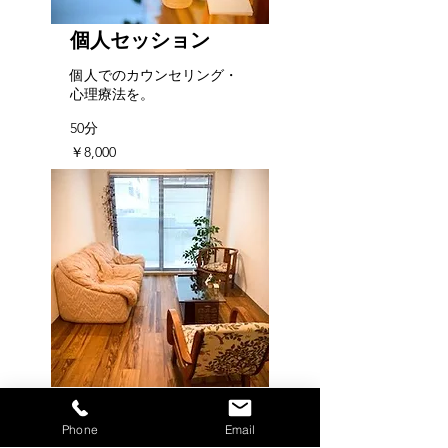
個人セッション
個人でのカウンセリング・
心理療法を。
50分
8,000
￥8,000
円
スｰパｰヴィジョン
Phone
Email
臨床専門家の方の